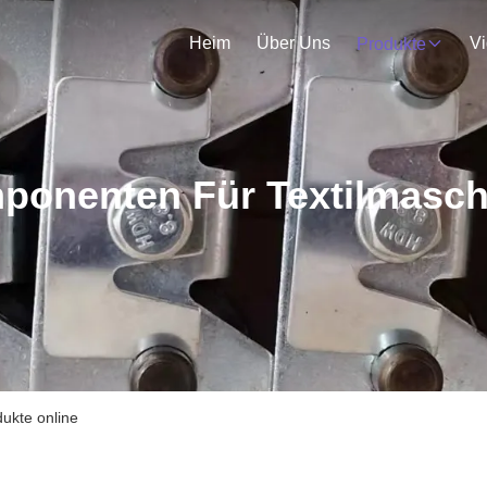
Heim
Über Uns
V
Produkte
ponenten Für Textilmasch
ukte online