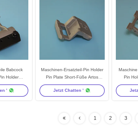
eile Babcock
Maschinen-Ersatzteil-Pin Holder
Maschine 
Pin Holder
Pin Plate Short-Füße Artos
Pin Ho
 Alloy
Stenter
Wak
en '
Jetzt Chatten '
Jetz
1
2
3