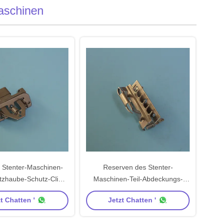
aschinen
 Stenter-Maschinen-
Reserven des Stenter-
utzhaube-Schutz-Clip
Maschinen-Teil-Abdeckungs-
uckner Stenter
Schutz-Clip-4fingers 6fingers
t Chatten '
Jetzt Chatten '
Monforts Stenter