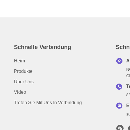
Schnelle Verbindung
Schn
Heim
A
N
Produkte
C
Über Uns
T
Video
8
Treten Sie Mit Uns In Verbindung
E
s