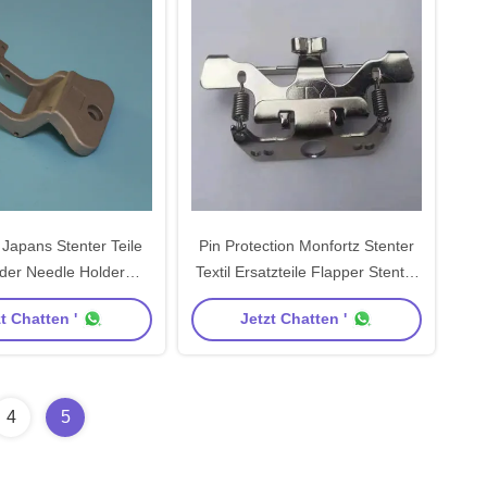
Japans Stenter Teile
Pin Protection Monfortz Stenter
lder Needle Holder
Textil Ersatzteile Flapper Stenter
ayama Stenter
Protector
t Chatten '
Jetzt Chatten '
4
5