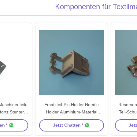
Komponenten für Textilm
Maschinenteile
Ersatzteil-Pin Holder Needle
Reserven
ortz Stenter
Holder Aluminium-Material
Teil-Sch
es
Raffineurteile LK Ehwha IL-
Br
en '
Jetzt Chatten '
Jetz
gesungenes Stenter