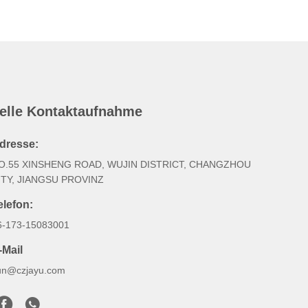
elle Kontaktaufnahme
dresse:
O.55 XINSHENG ROAD, WUJIN DISTRICT, CHANGZHOU
ITY, JIANGSU PROVINZ
elefon:
6-173-15083001
-Mail
un@czjayu.com