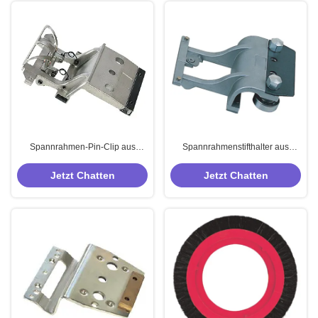
Spannrahmen-Pin-Clip aus
Spannrahmenstifthalter aus
Aluminiumlegierung für Artos
Aluminiumlegierung für Artos-
Spannrahmen – anpassbare Pin-
Maschine mit anpassbarer Größe
Jetzt Chatten
Jetzt Chatten
Halter-Teile