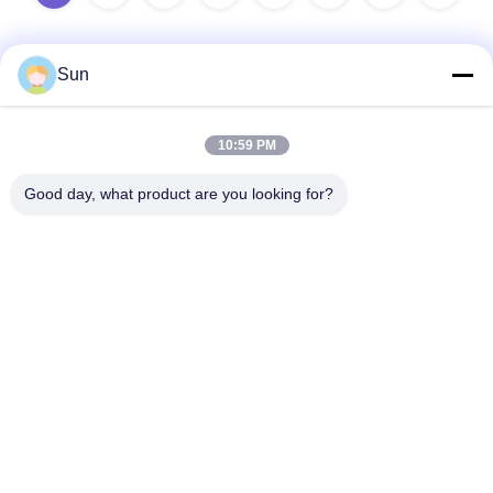
Sun
Schnelle Kontaktaufnahme
10:59 PM
Adresse:
Good day, what product are you looking for?
NO.55 XINSHENG ROAD, WUJIN DISTRICT, CHANGZHOU
CITY, JIANGSU PROVINZ
Telefon:
86-173-15083001
E-Mail
sun@czjayu.com
Datenschutz-Bestimmungen
|
Seitenverzeichnis
| Gute Qualität