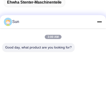
Ehwha Stenter-Maschinenteile
Sun
Schnelle Kontaktaufnahme
3:00 AM
Adresse:
Good day, what product are you looking for?
NO.55 XINSHENG ROAD, WUJIN DISTRICT, CHANGZHOU
CITY, JIANGSU PROVINZ
Telefon:
86-173-15083001
E-Mail
sun@czjayu.com