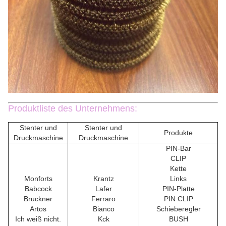
Produktliste des Unternehmens:
Stenter und
Stenter und
Produkte
Druckmaschine
Druckmaschine
PIN-Bar
CLIP
Kette
Monforts
Krantz
Links
Babcock
Lafer
PIN-Platte
Bruckner
Ferraro
PIN CLIP
Artos
Bianco
Schieberegler
Ich weiß nicht.
Kck
BUSH