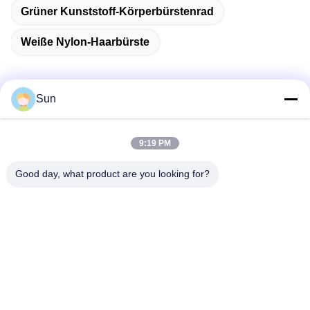
Grüner Kunststoff-Körperbürstenrad
Weiße Nylon-Haarbürste
Sun
Schnelle Kontaktaufnahme
9:19 PM
Adresse:
Good day, what product are you looking for?
NO.55 XINSHENG ROAD, WUJIN DISTRICT, CHANGZHOU
CITY, JIANGSU PROVINZ
Telefon:
86-173-15083001
E-Mail
sun@czjayu.com