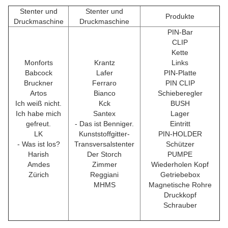
Stenter und
Stenter und
Produkte
Druckmaschine
Druckmaschine
PIN-Bar
CLIP
Kette
Monforts
Krantz
Links
Babcock
Lafer
PIN-Platte
Bruckner
Ferraro
PIN CLIP
Artos
Bianco
Schieberegler
Ich weiß nicht.
Kck
BUSH
Ich habe mich
Santex
Lager
gefreut.
- Das ist Benniger.
Eintritt
LK
Kunststoffgitter-
PIN-HOLDER
- Was ist los?
Transversalstenter
Schützer
Harish
Der Storch
PUMPE
Amdes
Zimmer
Wiederholen Kopf
Zürich
Reggiani
Getriebebox
MHMS
Magnetische Rohre
Druckkopf
Schrauber