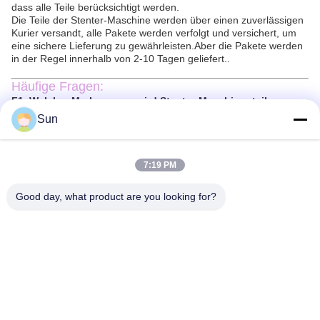
dass alle Teile berücksichtigt werden.
Die Teile der Stenter-Maschine werden über einen zuverlässigen
Kurier versandt, alle Pakete werden verfolgt und versichert, um
eine sichere Lieferung zu gewährleisten.Aber die Pakete werden
in der Regel innerhalb von 2-10 Tagen geliefert..
Häufige Fragen:
F1. Welcher Markenname wird Stenter-Maschinenteile
verwendet?
Sun
A1. Der Markenname von Stenter-Maschinenteilen ist Jayu, der
aus China stammt.
Was macht Stenter Machine Parts?
7:19 PM
A2. Stentermaschinenteile werden zur Herstellung von Stoffen mit
gleichmäßiger Breite verwendet.
Good day, what product are you looking for?
F3: Wie funktioniert Stenter Machine Parts?
A3. Stenter-Maschinenteile arbeiten, indem sie den Stoff auf
Rollen strecken, um eine gleichmäßige Breite zu gewährleisten.
F4. Was ist das Material von Stenter-Maschinenteilen?
A4. Stentermaschinenteile sind in der Regel aus Metall wie
Aluminium und Edelstahl.
F5: Wo kann ich Stenter-Maschinenteile kaufen?
Sie können Stenter Machine Parts von Jayu kaufen, einem
Unternehmen mit Sitz in China.