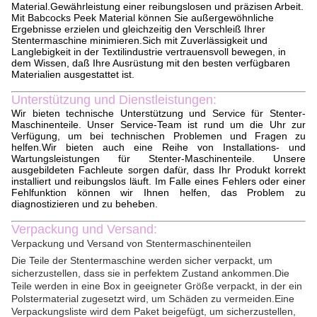
Material.Gewährleistung einer reibungslosen und präzisen Arbeit.
Mit Babcocks Peek Material können Sie außergewöhnliche
Ergebnisse erzielen und gleichzeitig den Verschleiß Ihrer
Stentermaschine minimieren.Sich mit Zuverlässigkeit und
Langlebigkeit in der Textilindustrie vertrauensvoll bewegen, in
dem Wissen, daß Ihre Ausrüstung mit den besten verfügbaren
Materialien ausgestattet ist.
Unterstützung und Dienstleistungen:
Wir bieten technische Unterstützung und Service für Stenter-
Maschinenteile. Unser Service-Team ist rund um die Uhr zur
Verfügung, um bei technischen Problemen und Fragen zu
helfen.Wir bieten auch eine Reihe von Installations- und
Wartungsleistungen für Stenter-Maschinenteile. Unsere
ausgebildeten Fachleute sorgen dafür, dass Ihr Produkt korrekt
installiert und reibungslos läuft. Im Falle eines Fehlers oder einer
Fehlfunktion können wir Ihnen helfen, das Problem zu
diagnostizieren und zu beheben.
Verpackung und Versand:
Verpackung und Versand von Stentermaschinenteilen
Die Teile der Stentermaschine werden sicher verpackt, um
sicherzustellen, dass sie in perfektem Zustand ankommen.Die
Teile werden in eine Box in geeigneter Größe verpackt, in der ein
Polstermaterial zugesetzt wird, um Schäden zu vermeiden.Eine
Verpackungsliste wird dem Paket beigefügt, um sicherzustellen,