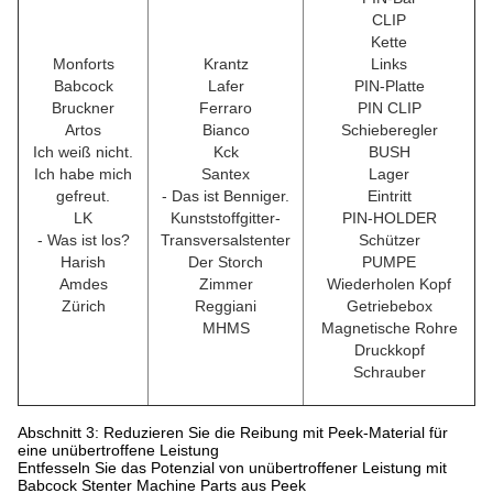
CLIP
Kette
Monforts
Krantz
Links
Babcock
Lafer
PIN-Platte
Bruckner
Ferraro
PIN CLIP
Artos
Bianco
Schieberegler
Ich weiß nicht.
Kck
BUSH
Ich habe mich
Santex
Lager
gefreut.
- Das ist Benniger.
Eintritt
LK
Kunststoffgitter-
PIN-HOLDER
- Was ist los?
Transversalstenter
Schützer
Harish
Der Storch
PUMPE
Amdes
Zimmer
Wiederholen Kopf
Zürich
Reggiani
Getriebebox
MHMS
Magnetische Rohre
Druckkopf
Schrauber
Abschnitt 3: Reduzieren Sie die Reibung mit Peek-Material für
eine unübertroffene Leistung
Entfesseln Sie das Potenzial von unübertroffener Leistung mit
Babcock Stenter Machine Parts aus Peek