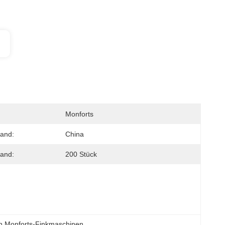
Monforts
land:
China
and:
200 Stück
on Monforts-Finkmaschinen
, 