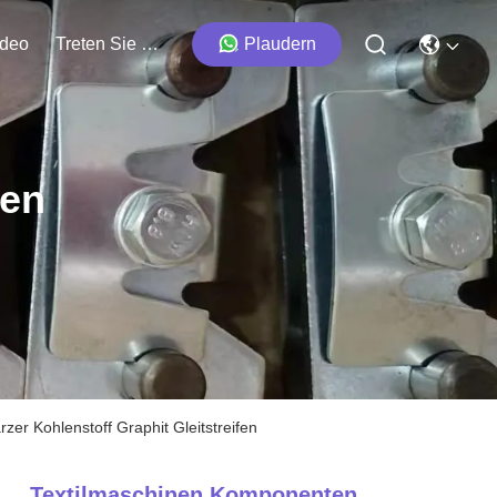
ideo
Treten Sie Mit Uns In Verbindung
Plaudern
ten
er Kohlenstoff Graphit Gleitstreifen
Textilmaschinen Komponenten