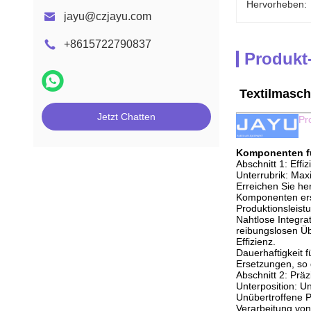
Hervorheben:
jayu@czjayu.com
+8615722790837
Produkt
Textilmasch
Jetzt Chatten
Pr
Komponenten fü
Abschnitt 1: Eff
Unterrubrik: Max
Erreichen Sie he
Komponenten ersc
Produktionsleistu
Nahtlose Integra
reibungslosen Üb
Effizienz.
Dauerhaftigkeit 
Ersetzungen, so 
Abschnitt 2: Prä
Unterposition: Un
Unübertroffene P
Verarbeitung von 