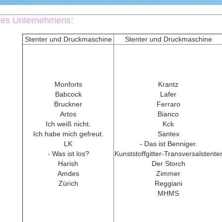
 des Unternehmens:
Stenter und Druckmaschine
Stenter und Druckmaschine
Monforts
Krantz
Babcock
Lafer
Bruckner
Ferraro
Artos
Bianco
Ich weiß nicht.
Kck
Ich habe mich gefreut.
Santex
LK
- Das ist Benniger.
- Was ist los?
Kunststoffgitter-Transversalstente
Harish
Der Storch
Amdes
Zimmer
Zürich
Reggiani
MHMS