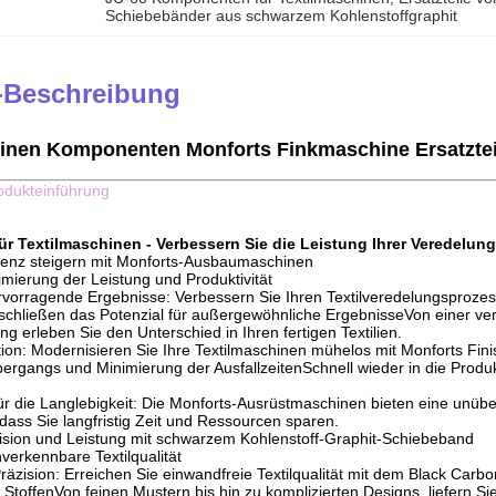
Schiebebänder aus schwarzem Kohlenstoffgraphit
-Beschreibung
inen Komponenten Monforts Finkmaschine Ersatzteile
odukteinführung
r Textilmaschinen - Verbessern Sie die Leistung Ihrer Veredelu
izienz steigern mit Monforts-Ausbaumaschinen
imierung der Leistung und Produktivität
rvorragende Ergebnisse: Verbessern Sie Ihren Textilveredelungsproze
hließen das Potenzial für außergewöhnliche ErgebnisseVon einer verbe
ng erleben Sie den Unterschied in Ihren fertigen Textilien.
tion: Modernisieren Sie Ihre Textilmaschinen mühelos mit Monforts Fi
ergangs und Minimierung der AusfallzeitenSchnell wieder in die Produk
für die Langlebigkeit: Die Monforts-Ausrüstmaschinen bieten eine unüber
dass Sie langfristig Zeit und Ressourcen sparen.
zision und Leistung mit schwarzem Kohlenstoff-Graphit-Schiebeband
verkennbare Textilqualität
räzision: Erreichen Sie einwandfreie Textilqualität mit dem Black Carb
StoffenVon feinen Mustern bis hin zu komplizierten Designs, liefern Sie 