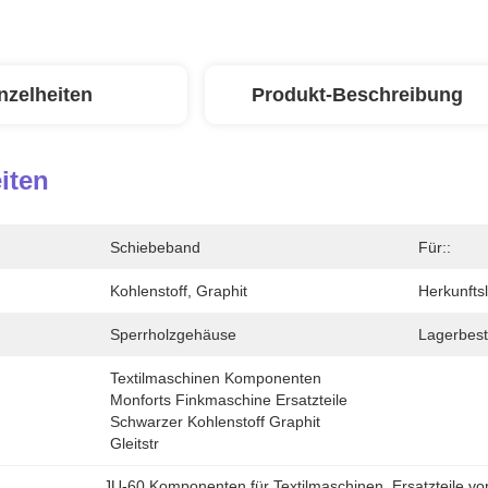
nzelheiten
Produkt-Beschreibung
iten
Schiebeband
Für::
Kohlenstoff, Graphit
Herkunfts
Sperrholzgehäuse
Lagerbest
Textilmaschinen Komponenten 
Monforts Finkmaschine Ersatzteile 
Schwarzer Kohlenstoff Graphit 
Gleitstr
JU-60 Komponenten für Textilmaschinen
, 
Ersatzteile v