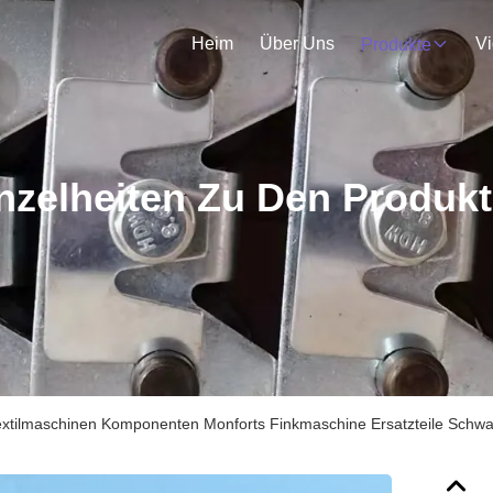
Heim
Über Uns
V
Produkte
nzelheiten Zu Den Produk
extilmaschinen Komponenten Monforts Finkmaschine Ersatzteile Schwarz