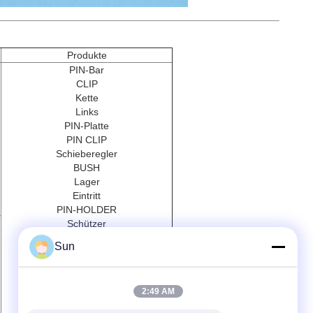
Produkte
PIN-Bar
CLIP
Kette
Links
PIN-Platte
PIN CLIP
Schieberegler
BUSH
Lager
Eintritt
PIN-HOLDER
r
Schützer
PUMPE
Sun
Wiederholen Kopf
Getriebebox
Magnetische Rohre
2:49 AM
Druckkopf
Schrauber