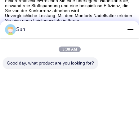
FinierermaschineErreichen Sie eine überlegene Nadelkontrolle,
einwandfreie Stoffspannung und eine beispiellose Effizienz, die
Sie von der Konkurrenz abheben wird.
Unvergleichliche Leistung: Mit dem Monforts Nadelhalter erleben
Sie eine neue Leistungsstufe in Ihrem
Textilveredelungsprozess.Minimierung von Bruch und
Sun
Maximierung der ProduktivitätErreichen Sie durchgängig
außergewöhnliche Ergebnisse und beeindrucken Sie Ihre Kunden
mit jedem Stoff.
Überlegene Qualität: Investieren Sie in das Beste für Ihre
3:38 AM
Textilproduktion.Seine Verschleißfestigkeit sorgt für minimale
Wartung, so dass Sie sich ohne Unterbrechungen auf die
Lieferung hervorragender Textilien konzentrieren können.
Good day, what product are you looking for?
Der Monforts-Nadelhalter optimiert die Bedienung Ihrer Monforts-
Veredelungsmaschine, reduziert Stoffverschwendung und
maximiert die Effizienz.Integrieren Sie diese Komponente nahtlos
in Ihre Einrichtung und erleben Sie einen zeitersparenden und
optimierten Arbeitsablauf, Ressourcen und Kosten. Mit einer
verbesserten Produktivität dem Wettbewerb voraus.
Unterstützung und Dienstleistungen:
Wir bieten technische Unterstützung und Service für Stenter-
Maschinenteile. Unser Service-Team ist rund um die Uhr zur
Verfügung, um bei technischen Problemen und Fragen zu
helfen.Wir bieten auch eine Reihe von Installations- und
Wartungsleistungen für Stenter-Maschinenteile. Unsere
ausgebildeten Fachleute sorgen dafür, dass Ihr Produkt korrekt
installiert und reibungslos läuft. Im Falle eines Fehlers oder einer