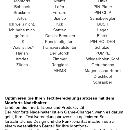
Monforts
Krantz
Links
Babcock
Lafer
PIN-Platte
Bruckner
Ferraro
PIN CLIP
Artos
Bianco
Schieberegler
Ich weiß nicht.
Kck
BUSH
Ich habe mich
Santex
Lager
gefreut.
- Das ist Benniger.
Eintritt
LK
Kunststoffgitter-
PIN-HOLDER
- Was ist los?
Transversalstenter
Schützer
Harish
Der Storch
PUMPE
Amdes
Zimmer
Wiederholen Kopf
Zürich
Reggiani
Getriebebox
MHMS
Magnetische Rohre
Druckkopf
Schrauber
Optimieren Sie Ihren Textilveredelungsprozess mit dem
Monforts Nadelhalter
Erhöhen Sie Ihre Effizienz und Produktivität
Der Monforts Nadelhalter ist ein Game-Changer, wenn es darum
geht, Ihren Textilveredelungsprozess zu optimieren.Sein
fortschrittliches Design und die Funktionalität machen es zu
einem wesentlichen Bauteil für Ihre Monforts-