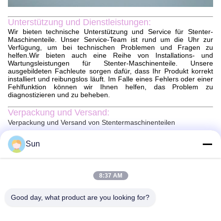
Unterstützung und Dienstleistungen:
Wir bieten technische Unterstützung und Service für Stenter-
Maschinenteile. Unser Service-Team ist rund um die Uhr zur
Verfügung, um bei technischen Problemen und Fragen zu
helfen.Wir bieten auch eine Reihe von Installations- und
Wartungsleistungen für Stenter-Maschinenteile. Unsere
ausgebildeten Fachleute sorgen dafür, dass Ihr Produkt korrekt
installiert und reibungslos läuft. Im Falle eines Fehlers oder einer
Fehlfunktion können wir Ihnen helfen, das Problem zu
diagnostizieren und zu beheben.
Verpackung und Versand:
Verpackung und Versand von Stentermaschinenteilen
Die Teile der Stentermaschine werden sicher verpackt, um
sicherzustellen, dass sie in perfektem Zustand ankommen.Die
Sun
Teile werden in eine Box in geeigneter Größe verpackt, in der ein
Polstermaterial zugesetzt wird, um Schäden zu vermeiden.Eine
Verpackungsliste wird dem Paket beigefügt, um sicherzustellen,
8:37 AM
dass alle Teile berücksichtigt werden.
Die Teile der Stenter-Maschine werden über einen zuverlässigen
Kurier versandt, alle Pakete werden verfolgt und versichert, um
Good day, what product are you looking for?
eine sichere Lieferung zu gewährleisten.Aber die Pakete werden
in der Regel innerhalb von 2-10 Tagen geliefert..