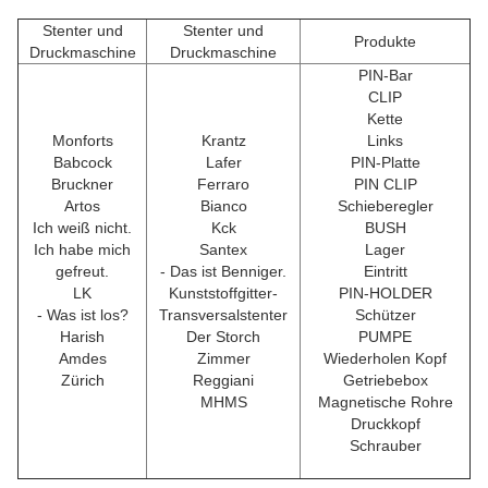
Stenter und
Stenter und
Produkte
Druckmaschine
Druckmaschine
PIN-Bar
CLIP
Kette
Monforts
Krantz
Links
Babcock
Lafer
PIN-Platte
Bruckner
Ferraro
PIN CLIP
Artos
Bianco
Schieberegler
Ich weiß nicht.
Kck
BUSH
Ich habe mich
Santex
Lager
gefreut.
- Das ist Benniger.
Eintritt
LK
Kunststoffgitter-
PIN-HOLDER
- Was ist los?
Transversalstenter
Schützer
Harish
Der Storch
PUMPE
Amdes
Zimmer
Wiederholen Kopf
Zürich
Reggiani
Getriebebox
MHMS
Magnetische Rohre
Druckkopf
Schrauber