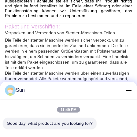
ausgebildeten Fachleute stellen sicher, dass Ihr Produkt richtig
und glatt laufend installiert ist. Im Falle einer Störung oder einer
Funktionsstörung können wir Unterstützung gewähren, das
Problem zu bestimmen und zu reparieren.
Paket und Verschiffen:
Verpacken und Versenden von Stenter-Maschinen-Teilen
Die Teile der stenter Maschine werden sicher verpackt, um zu
garantieren, dass sie in perfekter Zustand ankommen. Die Teile
werden in einem passenden Größenkasten mit Polstermaterial
hinzufügten, um Schaden zu verhindern verpackt. Eine Ladeliste
ist mit dem Paket eingeschlossen, um zu garantieren, dass alle
Teile erklärt werden.
Die Teile der stenter Maschine werden über einen zuverlässigen
Kurier versendet. Alle Pakete werden aufgespürt und versichert,
um sicherer Lieferung zu garantieren. Lieferfrist hängt vom
Bestimmungsort ab, aber die Pakete werden gewöhnlich
Sun
innerhalb 2-10 Tage geliefert.
11:49 PM
FAQ:
Q1.
Was ist der Markenname von Stenter-Maschinen-
Good day, what product are you looking for?
Teilen?
A1. Der Markenname von Stenter-Maschinen-Teilen ist Jayu, das
aus China kommt.