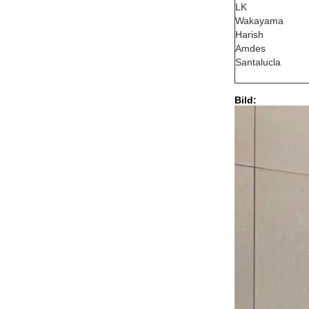
LK
Wakayama
Harish
Amdes
Santalucla
Bild: