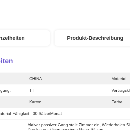
nzelheiten
Produkt-Beschreibung
iten
CHINA
Material:
ngung:
TT
Vertragskl
Karton
Farbe:
erial-Fähigkeit:
30 Sätze/Monat
Aktiver passiver Gang stellt Zimmer ein
, 
Wiederholen Si
Druck von aktiven passiven Gang-Sätzen