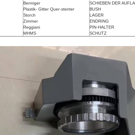
Benniger
SCHIEBEN DER AUFL
Plastik- Gitter Quer-stenter
BUSH
Storch
LAGER
Zimmer
ENDRING
Reggiani
PIN-HALTER
MHMS
SCHUTZ