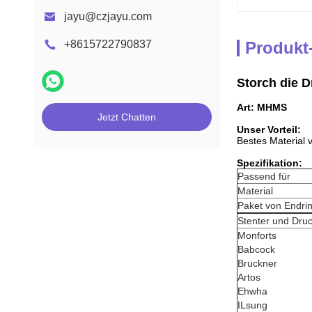
jayu@czjayu.com
+8615722790837
Produkt
Storch die D
Art: MHMS
Jetzt Chatten
Unser Vorteil:
Bestes Material 
Spezifikation:
Passend für
Material
Paket von Endri
Stenter und Dru
Monforts
Babcock
Bruckner
Artos
Ehwha
ILsung