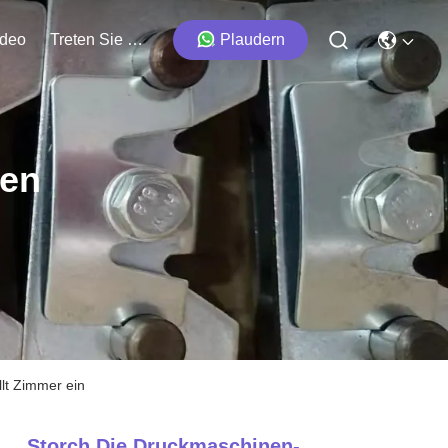
ideo
Treten Sie Mit Uns In Verbindung
Plaudern
ten
llt Zimmer ein
Storch Die Druckmaschinen-,