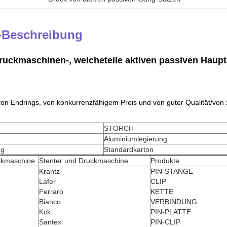
-Beschreibung
ruckmaschinen-, welcheteile aktiven passiven Haupt
von Endrings
, von konkurrenzfähigem
Preis und von guter Qualität/von 
STORCH
Aluminiumlegierung
ng
Standardkarton
ckmaschine
Stenter und Druckmaschine
Produkte
Krantz
PIN-STANGE
Lafer
CLIP
Ferraro
KETTE
Bianco
VERBINDUNG
Kck
PIN-PLATTE
Santex
PIN-CLIP