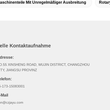
maschinenteile Mit Unregelmäßiger Ausbreitung
Rotar
elle Kontaktaufnahme
dresse:
O.55 XINSHENG ROAD, WUJIN DISTRICT, CHANGZHOU
ITY, JIANGSU PROVINZ
elefon:
6-173-15083001
-Mail
un@czjayu.com