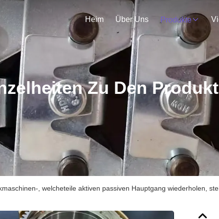
Heim
Über Uns
V
Produkte
nzelheiten Zu Den Produk
kmaschinen-, welcheteile aktiven passiven Hauptgang wiederholen, ste