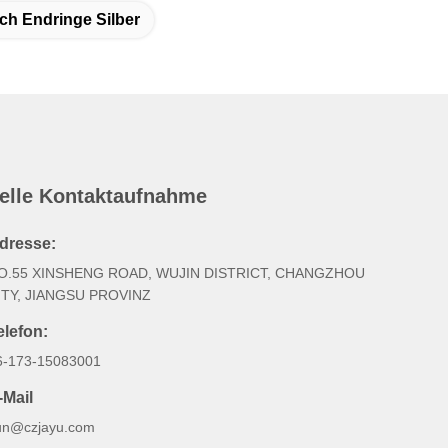
ch Endringe Silber
elle Kontaktaufnahme
dresse:
O.55 XINSHENG ROAD, WUJIN DISTRICT, CHANGZHOU
ITY, JIANGSU PROVINZ
elefon:
6-173-15083001
-Mail
un@czjayu.com