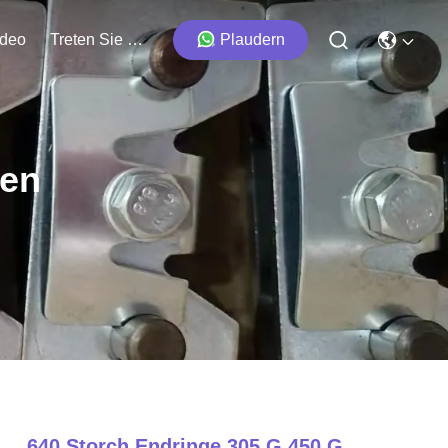
ideo
Treten Sie Mit Uns In Verbindung
Plaudern
ten
640 Storch Endringe 305 G 450 G