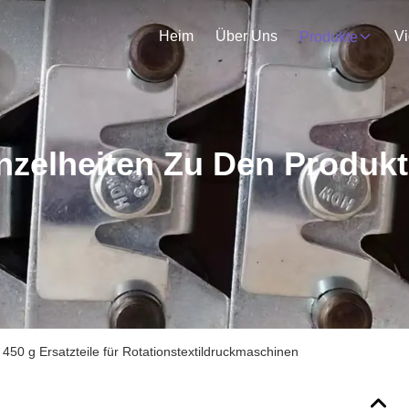
Heim
Über Uns
V
Produkte
nzelheiten Zu Den Produk
450 g Ersatzteile für Rotationstextildruckmaschinen