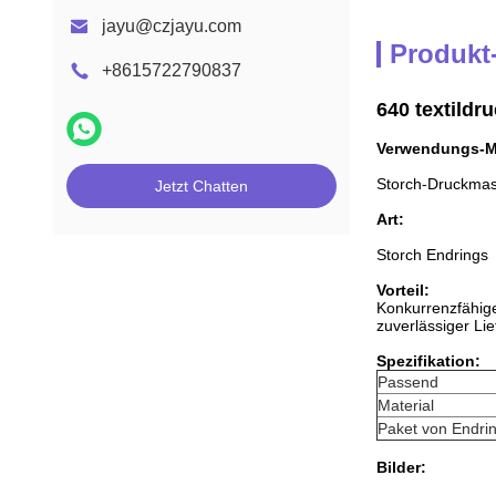
jayu@czjayu.com
Produkt
+8615722790837
640 textild
Verwendungs-M
Storch-Druckmas
Jetzt Chatten
Art:
Storch Endrings
Vorteil:
Konkurrenzfähige
zuverlässiger Lie
Spezifikation:
Passend
Material
Paket von Endri
Bilder: