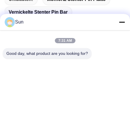
Vernickelte Stenter Pin Bar
Sun
Edelstahl Stenter Pin Bar
7:31 AM
Good day, what product are you looking for?
Schnelle Kontaktaufnahme
Adresse:
NO.55 XINSHENG ROAD, WUJIN DISTRICT, CHANGZHOU
CITY, JIANGSU PROVINZ
Telefon:
86-173-15083001
E-Mail
sun@czjayu.com