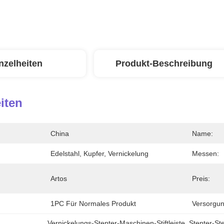
nzelheiten
Produkt-Beschreibung
iten
China
Name:
Edelstahl, Kupfer, Vernickelung
Messen:
Artos
Preis:
1PC Für Normales Produkt
Versorgun
Vernickelungs-Stenter-Maschinen-Stiftleiste
, 
Stenter-Ste