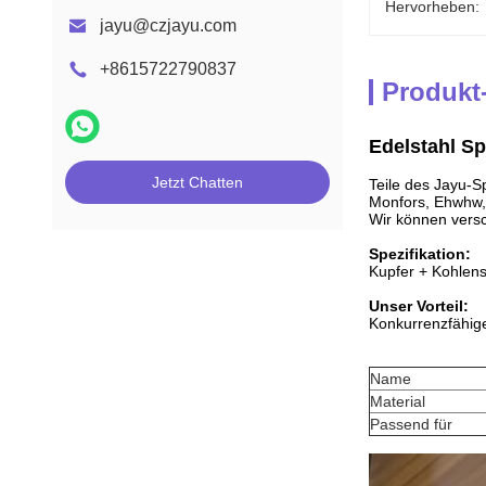
Hervorheben:
jayu@czjayu.com
+8615722790837
Produkt
Edelstahl Sp
Jetzt Chatten
Teile des Jayu-Sp
Monfors, Ehwhw, 
Wir können versc
Spezifikation:
Kupfer + Kohlenst
Unser Vorteil:
Konkurrenzfähige
Name
Material
Passend für