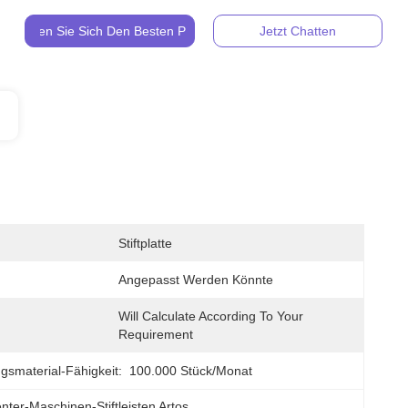
Holen Sie Sich Den Besten Preis
Jetzt Chatten
Stiftplatte
Angepasst Werden Könnte
Will Calculate According To Your 
Requirement
gsmaterial-Fähigkeit:
100.000 Stück/Monat
nter-Maschinen-Stiftleisten Artos
, 