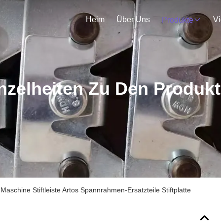
Heim
Über Uns
V
Produkte
nzelheiten Zu Den Produk
aschine Stiftleiste Artos Spannrahmen-Ersatzteile Stiftplatte