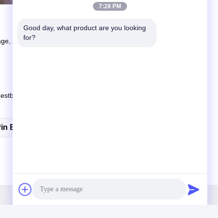
7:28 PM
Good day, what product are you looking 
for?
ge, wenn die Ware nicht auf Lager ist, je nach Menge. Mit
estbetrag vor dem Versand.
Pin Bar
Edelstahl Stenter Pin Bar