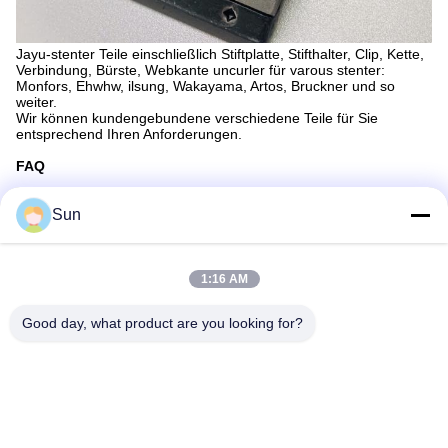
Jayu-stenter Teile einschließlich Stiftplatte, Stifthalter, Clip, Kette,
Verbindung, Bürste, Webkante uncurler für varous stenter:
Monfors, Ehwhw, ilsung, Wakayama, Artos, Bruckner und so
weiter.
Wir können kundengebundene verschiedene Teile für Sie
entsprechend Ihren Anforderungen.
FAQ
Q: Wie lang ist Ihre Lieferfrist?
: Im Allgemeinen ist es 5-10 Tage, wenn die Waren auf Lager
Sun
sind. oder es ist 10-50 Tage, wenn die Waren nicht auf Lager
sind, es ist entsprechend Quantität. Außer den
kundengebundenen Waren.
1:16 AM
Q: Stellen Sie Proben zur Verfügung? ist es frei oder Extra?
: Ja könnten wir, die Probe für freie Gebühr anbieten aber tragen
Good day, what product are you looking for?
nicht die Frachtkosten.
Q: Was ist Ihre Zahlungsfristen?
: Payment=3000USD<>, 50% T/T im Voraus, Balance vor
Versand.